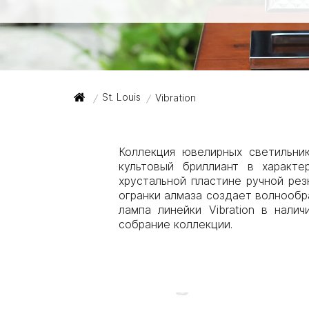
St. Louis
Vibration
/
/
Коллекция ювелирных светильник
культовый бриллиант в характ
хрустальной пластине ручной ре
огранки алмаза создает волнообр
лампа линейки Vibration в нали
собрание коллекции.