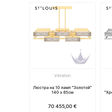
Vibration
Люстра на 10 ламп "Золотой"
140 х 85см
"Хр
70 455,00 €