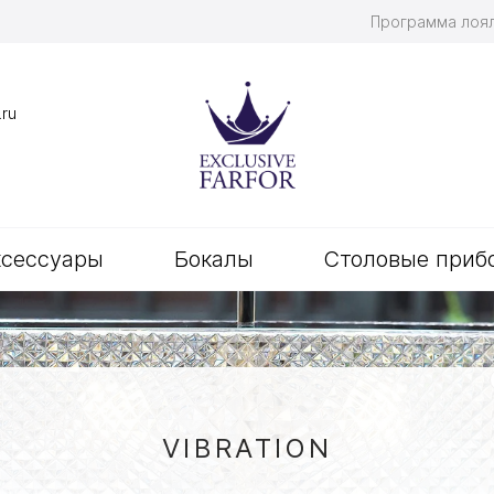
Программа лоя
.ru
ксессуары
Бокалы
Столовые приб
VIBRATION