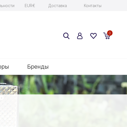
льности
EUR€
Доставка
Контакты
0
оры
Бренды
+