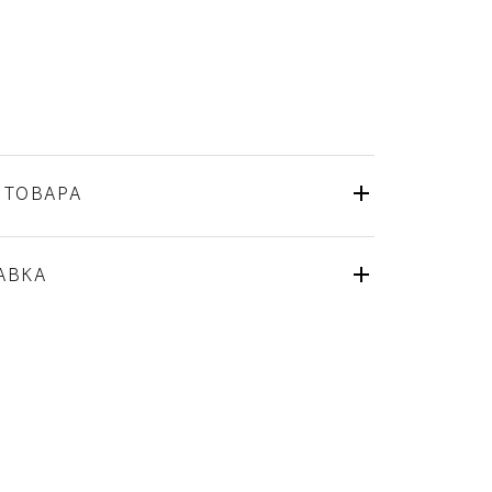
 ТОВАРА
St. Louis
Франция
ля
АВКА
Бронза, Золото, Хрусталь