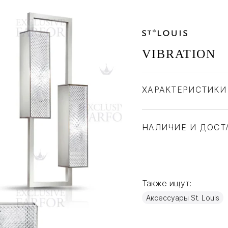
VIBRATION
ХАРАКТЕРИСТИКИ
Бренд
Страна производите
НАЛИЧИЕ И ДОСТ
Материал
Также ищут:
Аксессуары St. Louis