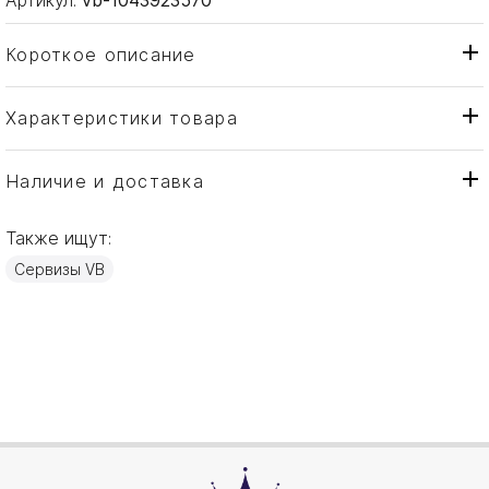
Короткое описание
Характеристики товара
Блюдо
Тип товара
VB
Бренд
Наличие и доставка
Gray Pearl
Коллекция
Также ищут:
Германия
Страна производителя
Сервизы VB
Костяной фарфор
Материал
22см
Объем / Размер