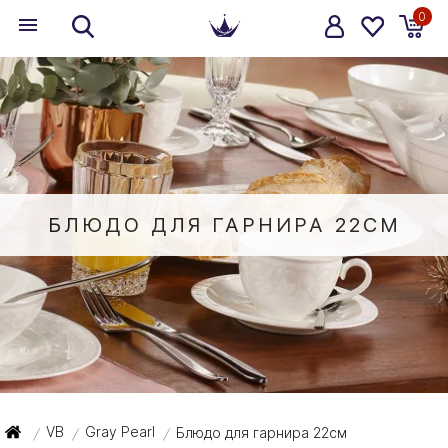
0
БЛЮДО ДЛЯ ГАРНИРА 22СМ
VB
Gray Pearl
Блюдо для гарнира 22см
/
/
/