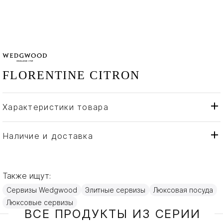
FLORENTINE CITRON
Характеристики товара
Wedgwood
Бренд
Англия
Страна производителя
Наличие и доставка
Изысканный костяной
Материал
фарфор
Также ищут:
Сервизы Wedgwood
Элитные сервизы
Люксовая посуда
Люксовые сервизы
ВСЕ ПРОДУКТЫ ИЗ СЕРИИ