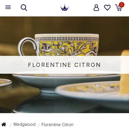
0
FLORENTINE CITRON
Wedgwood
Florentine Citron
/
/