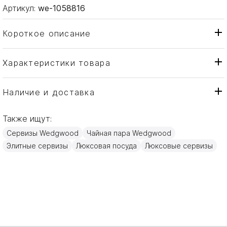
Артикул:
we-1058816
Короткое описание
Характеристики товара
Чашка
Тип товара
Wedgwood
Бренд
Наличие и доставка
Renaissance Red
Коллекция
Также ищут:
Англия
Страна производителя
Сервизы Wedgwood
Чайная пара Wedgwood
Золото, Изысканный
Материал
Элитные сервизы
Люксовая посуда
костяной фарфор
Люксовые сервизы
70мл
Объем / Размер