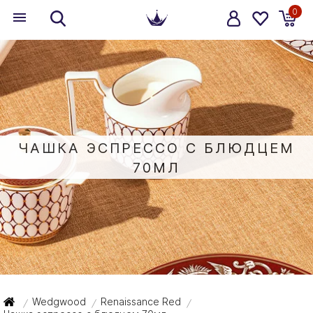
0
ЧАШКА ЭСПРЕССО С БЛЮДЦЕМ
70МЛ
Wedgwood
Renaissance Red
/
/
/