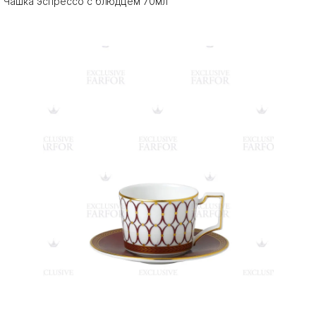
Чашка эспрессо с блюдцем 70мл