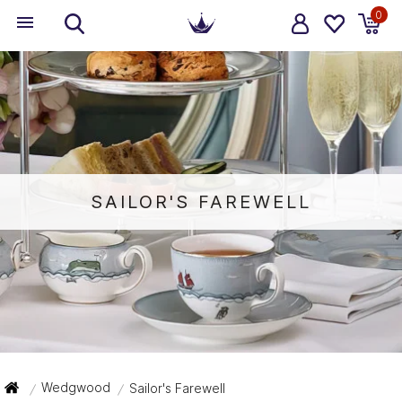
0
SAILOR'S FAREWELL
Wedgwood
Sailor's Farewell
/
/