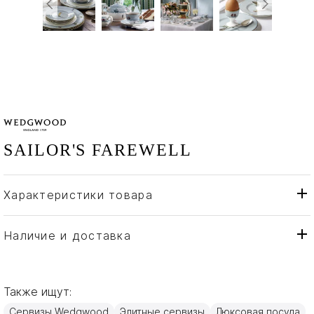
SAILOR'S FAREWELL
Характеристики товара
Wedgwood
Бренд
Англия
Страна производителя
Наличие и доставка
Золото, Изысканный
Материал
костяной фарфор
Также ищут:
Сервизы Wedgwood
Элитные сервизы
Люксовая посуда