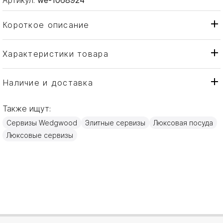
Короткое описание
Характеристики товара
Чаша
Тип товара
Wedgwood
Бренд
Наличие и доставка
Wild Strawberry
Коллекция
Также ищут:
Англия
Страна производителя
Сервизы Wedgwood
Элитные сервизы
Люксовая посуда
Золото, Изысканный
Материал
Люксовые сервизы
костяной фарфор
16см
Объем / Размер