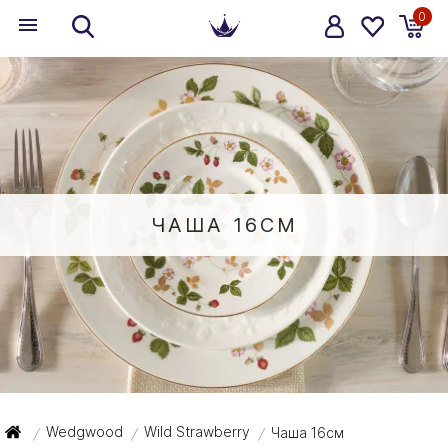
0
ЧАША 16СМ
Wedgwood
Wild Strawberry
Чаша 16см
/
/
/