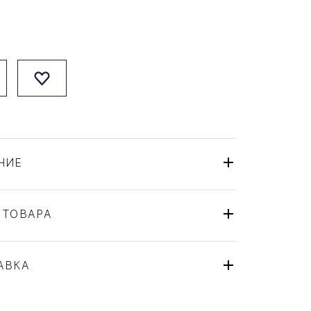
НИЕ
 ТОВАРА
Набор
Christofle
АВКА
Albi
Франция
ля