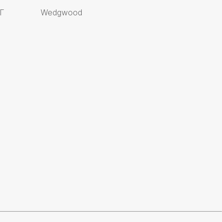
Г
Wedgwood