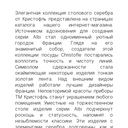
Элегантная коллекция столового серебра
от Кристофль представлена на страницах
каталога нашего интернет-магазина.
Источником вдохновения для создания
серии Albi стал одноименный уютный
городок Франции. Глядя на его
знаменитый собор, создатели этой
коллекции посуды Christofle постарались
воплотить точность и чистоту линий.
Символом сдержанности стала
окаймляющая некоторые изделия тонкая
золотая лента. Над внешним видом
изделий работали лучшие дизайнеры
Франции. Неповторимой красоты приборы
ТМ Кристофль станут украшением любого
помещения. Уместные на торжественном
столе изделия серии Albi подчеркнут
роскошь и статусность, напомнят о
незыблемости классики. Эти изделия с
элементами серебра долговечны, как и