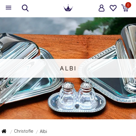
0
ALBI
Christofle
Albi
/
/