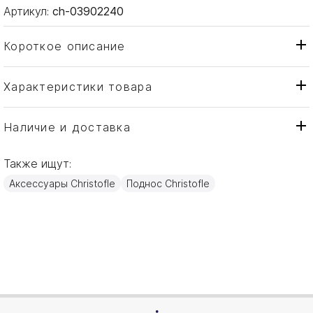
Артикул:
ch-03902240
Короткое описание
Характеристики товара
Поднос
Тип товара
Christofle
Бренд
Наличие и доставка
Albi
Коллекция
Также ищут:
Франция
Страна производителя
Аксессуары Christofle
Поднос Christofle
Посеребрение
Материал
43 x 33см
Объем / Размер