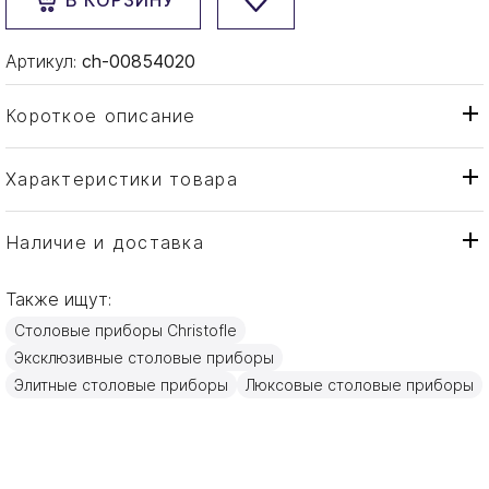
В КОРЗИНУ
Артикул:
ch-00854020
Короткое описание
Характеристики товара
Нож
Тип товара
Christofle
Бренд
Наличие и доставка
Jardin d'Eden
Коллекция
Также ищут:
Франция
Страна производителя
Столовые приборы Christofle
Золото, Посеребрение
Материал
Эксклюзивные столовые приборы
20см
Объем / Размер
Элитные столовые приборы
Люксовые столовые приборы