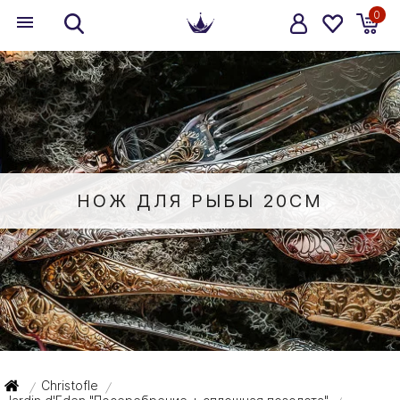
0
НОЖ ДЛЯ РЫБЫ 20СМ
Christofle
/
/