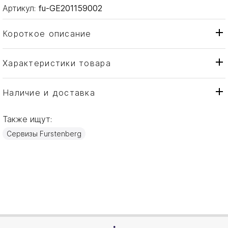
Артикул:
fu-GE201159002
Короткое описание
Характеристики товара
Набор
Тип товара
Fürstenberg
Бренд
Наличие и доставка
Carlo Dal Bianco Este
Коллекция
Также ищут:
Германия
Страна производителя
Сервизы Furstenberg
Золото, Фарфор
Материал
6 персон, 21 предмет
Объем / Размер