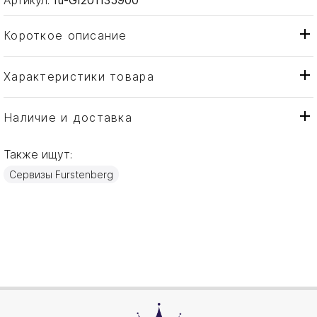
Короткое описание
Характеристики товара
Молочник
Тип товара
Fürstenberg
Бренд
Наличие и доставка
Carlo Dal Bianco Este
Коллекция
Также ищут:
Германия
Страна производителя
Сервизы Furstenberg
Фарфор, Золото
Материал
0,20л
Объем / Размер