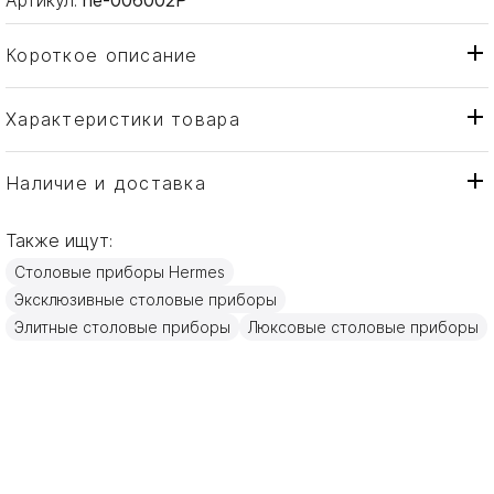
Короткое описание
Характеристики товара
Вилка
Тип товара
Hermes
Бренд
Наличие и доставка
Attelage
Коллекция
Также ищут:
Франция
Страна производителя
Столовые приборы Hermes
Сталь
Материал
Эксклюзивные столовые приборы
20см
Объем / Размер
Элитные столовые приборы
Люксовые столовые приборы