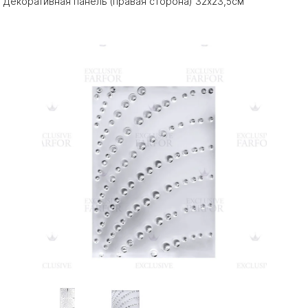
Декоративная панель (правая сторона) 32x23,5см