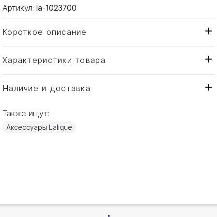
Артикул:
la-1023700
Короткое описание
Характеристики товара
Декоративная панель
Тип товара
Lalique
Бренд
Наличие и доставка
Coutard
Коллекция
Также ищут:
Франция
Страна производителя
Аксессуары Lalique
Хрусталь
Материал
32x23,5см
Объем / Размер