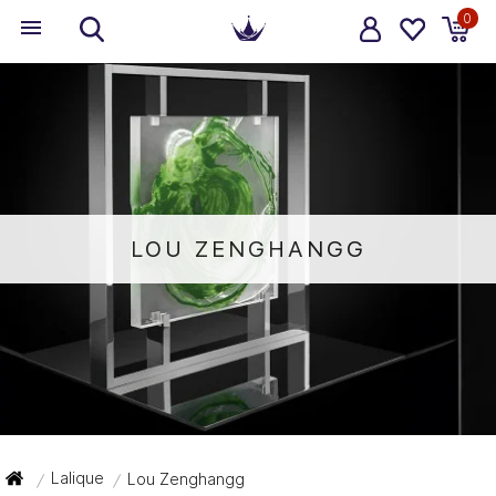
0
LOU ZENGHANGG
Lalique
Lou Zenghangg
/
/