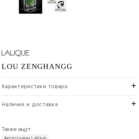
LOU ZENGHANGG
Характеристики товара
Lalique
Бренд
Франция
Страна производителя
Наличие и доставка
Хрусталь
Материал
Также ищут:
Аксессуары Lalique