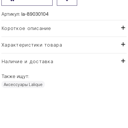
Артикул:
la-89030104
Короткое описание
Характеристики товара
Декоративная панель
Тип товара
Lalique
Бренд
Наличие и доставка
Sun & Moon
Коллекция
Также ищут:
Франция
Страна производителя
Аксессуары Lalique
Хрусталь
Материал
52,7см
Объем / Размер