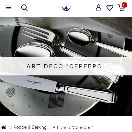
0
ART DECO "СЕРЕБРО"
Robbe & Berking
Art Deco "Серебро"
/
/