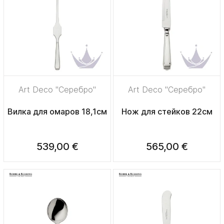
Art Deco "Серебро"
Art Deco "Серебро"
Вилка для омаров 18,1см
Нож для стейков 22см
539,00 €
565,00 €