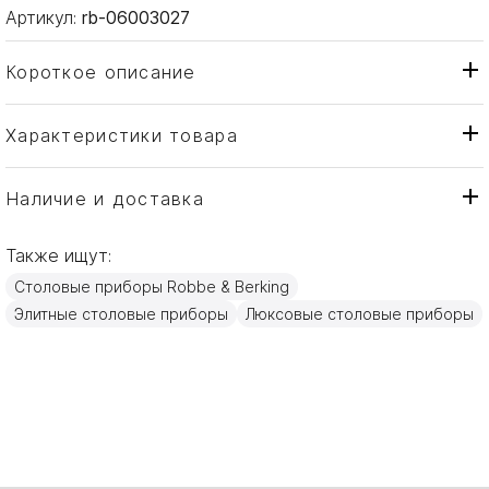
Артикул:
rb-06003027
Короткое описание
Характеристики товара
Вилка
Тип товара
Robbe & Berking
Бренд
Наличие и доставка
Art Deco
Коллекция
Также ищут:
Германия
Страна производителя
Столовые приборы Robbe & Berking
Серебро
Материал
Элитные столовые приборы
Люксовые столовые приборы
15см
Объем / Размер