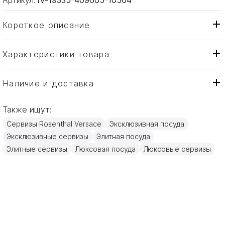
Короткое описание
Характеристики товара
Чаша
Тип товара
Rosenthal Versace
Бренд
Наличие и доставка
Medusa
Коллекция
Также ищут:
Германия
Страна производителя
Сервизы Rosenthal Versace
Эксклюзивная посуда
Золото, Фарфор
Материал
Эксклюзивные сервизы
Элитная посуда
15см
Объем / Размер
Элитные сервизы
Люксовая посуда
Люксовые сервизы