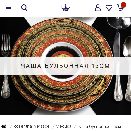
0
ЧАША БУЛЬОННАЯ 15СМ
Rosenthal Versace
Medusa
Чаша бульонная 15см
/
/
/