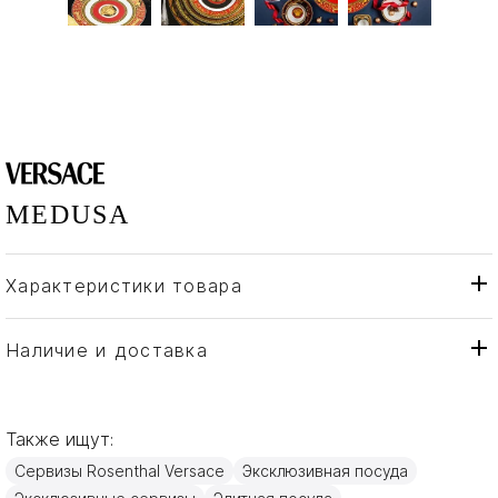
MEDUSA
Характеристики товара
Rosenthal Versace
Бренд
Германия
Страна производителя
Наличие и доставка
Фарфор, Золото
Материал
Также ищут:
Сервизы Rosenthal Versace
Эксклюзивная посуда