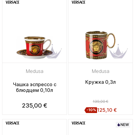
Medusa
Medusa
Кружка 0,3л
Чашка эспрессо с
блюдцем 0,10л
139,00 €
235,00 €
125,10 €
-10%
NEW