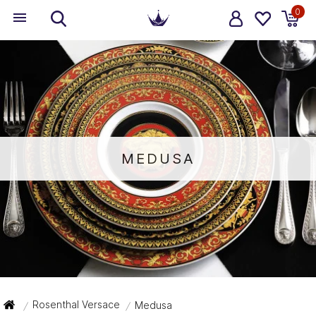
0
MEDUSA
Rosenthal Versace
Medusa
/
/