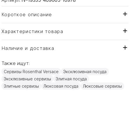
Короткое описание
Характеристики товара
Тарелка
Тип товара
Rosenthal Versace
Бренд
Наличие и доставка
Medusa
Коллекция
Также ищут:
Германия
Страна производителя
Сервизы Rosenthal Versace
Эксклюзивная посуда
Золото, Фарфор
Материал
Эксклюзивные сервизы
Элитная посуда
28см
Объем / Размер
Элитные сервизы
Люксовая посуда
Люксовые сервизы