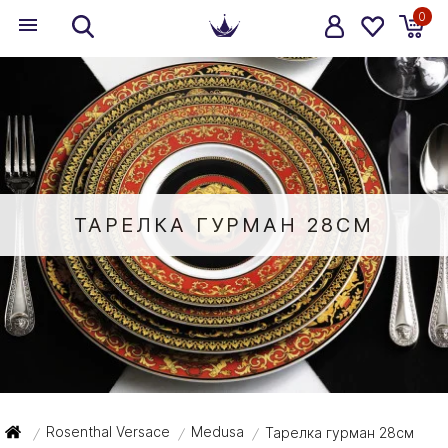
0
ТАРЕЛКА ГУРМАН 28СМ
Rosenthal Versace
Medusa
Тарелка гурман 28см
/
/
/