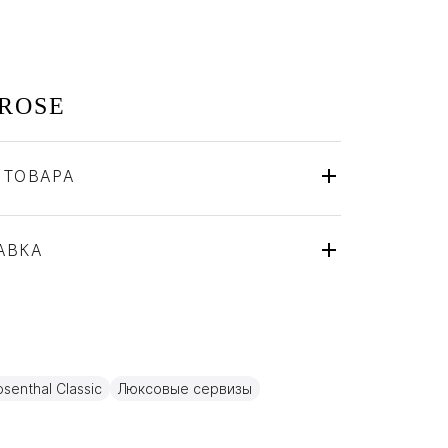
 ROSE
 ТОВАРА
Rosenthal
Германия
ля
АВКА
Стекло, Фарфор
senthal Classic
Люксовые сервизы