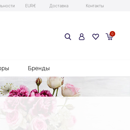
льности
EUR€
Доставка
Контакты
0
оры
Бренды