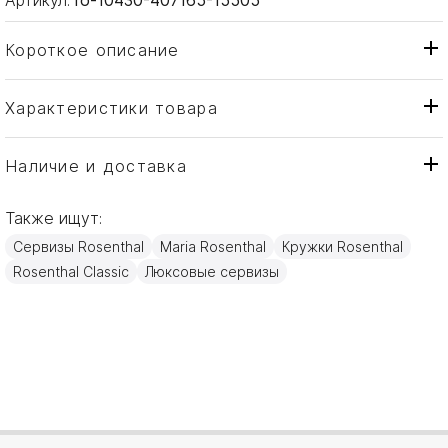
Короткое описание
Характеристики товара
Кружка
Тип товара
Rosenthal
Бренд
Наличие и доставка
Maria Pink Rose
Коллекция
Также ищут:
Германия
Страна производителя
Сервизы Rosenthal
Maria Rosenthal
Кружки Rosenthal
Фарфор
Материал
Rosenthal Classic
Люксовые сервизы
0,30л
Объем / Размер