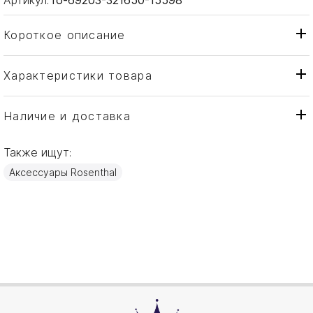
Короткое описание
Характеристики товара
Кружка
Тип товара
Rosenthal
Бренд
Наличие и доставка
The mug+
Коллекция
Также ищут:
Германия
Страна производителя
Аксессуары Rosenthal
Фарфор
Материал
0,3л
Объем / Размер