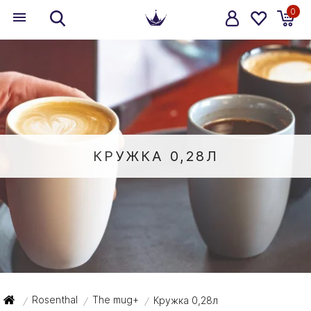
0
КРУЖКА 0,28Л
Rosenthal
The mug+
Кружка 0,28л
/
/
/