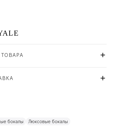
YALE
 ТОВАРА
St. Louis
Франция
ля
АВКА
Хрусталь
ные бокалы
Люксовые бокалы