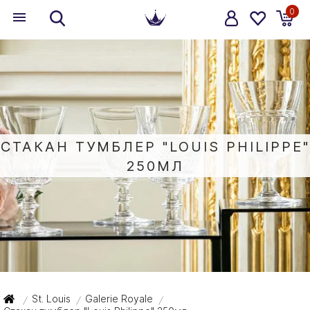
0
СТАКАН ТУМБЛЕР "LOUIS PHILIPPE"
250МЛ
St. Louis
Galerie Royale
/
/
/