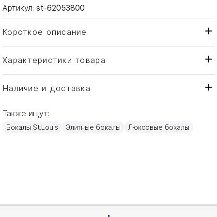
Артикул:
st-62053800
Короткое описание
Характеристики товара
Стакан
Тип товара
St. Louis
Бренд
Наличие и доставка
Galerie Royale
Коллекция
Также ищут:
Франция
Страна производителя
Бокалы St.Louis
Элитные бокалы
Люксовые бокалы
Хрусталь
Материал
250мл
Объем / Размер