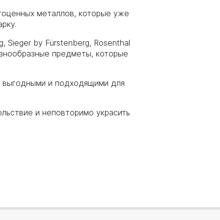
агоценных металлов, которые уже
рку.
, Sieger by Fürstenberg, Rosenthal
разнообразные предметы, которые
е выгодными и подходящими для
ольствие и неповторимо украсить